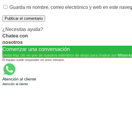
Guarda mi nombre, correo electrónico y web en este nave
¿Necesitas ayuda?
Chatea con
nosotros
Comenzar una conversación
¡Hola! Haz clic en uno de nuestros miembros de abajo para chatear por
WhatsA
El equipo suele responder en unos minutos.
Atención al cliente
Atención al cliente