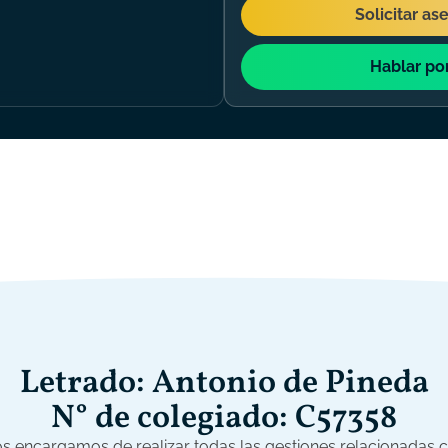
Solicitar as
Hablar po
Letrado: Antonio de Pineda
N° de colegiado: C57358
s encargamos de realizar todas las gestiones relacionadas 