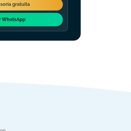
esoría gratuita
r WhatsApp
con