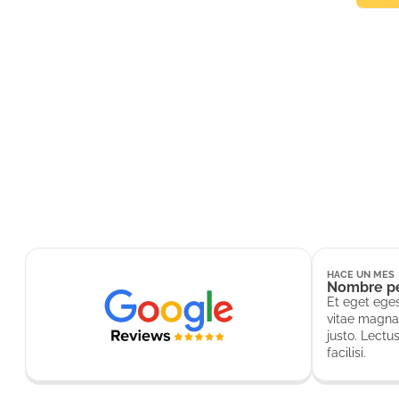
Et eg
egest
HACE UN MES
Nombre p
Et eget ege
vitae magna 
justo. Lectu
facilisi.