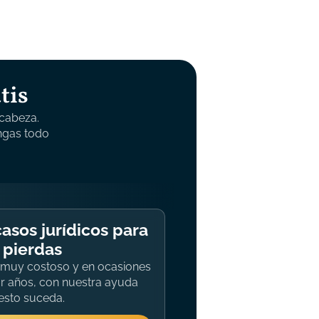
tis
cabeza.
ngas todo
asos jurídicos para
 pierdas
r muy costoso y en ocasiones
ar años, con nuestra ayuda
 esto suceda.