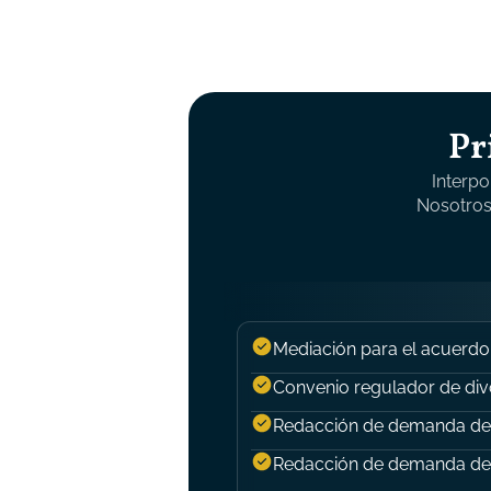
Pr
Interp
Nosotros
Mediación para el acuerdo
Convenio regulador de div
Redacción de demanda de
Redacción de demanda de