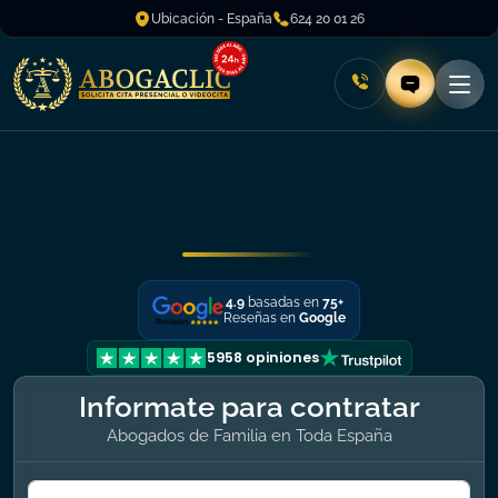
Ubicación - España
624 20 01 26
4.9
basadas en
75+
Reseñas en
Google
5958 opiniones
Informate para contratar
Abogados de Familia en Toda España
Formulario Name + Phone + Mail