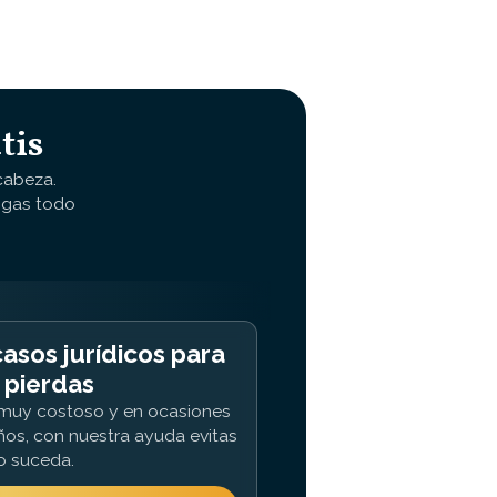
tis
cabeza.
ngas todo
asos jurídicos para
 pierdas
r muy costoso y en ocasiones
ños, con nuestra ayuda evitas
o suceda.