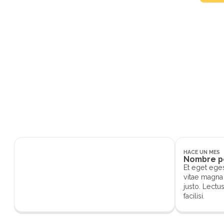
Et eg
egest
HACE UN MES
Nombre p
Et eget ege
vitae magna 
justo. Lectu
facilisi.