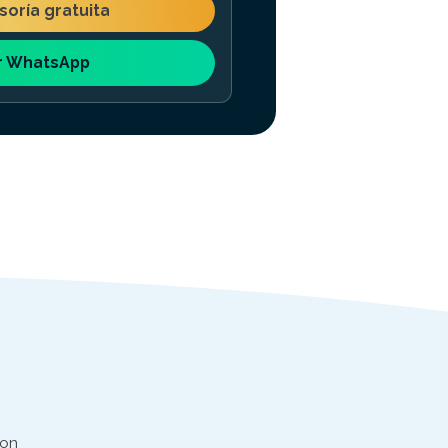
esoría gratuita
r WhatsApp
con