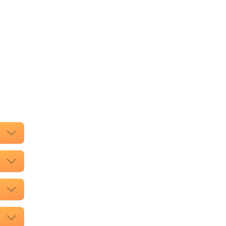
.
.
.