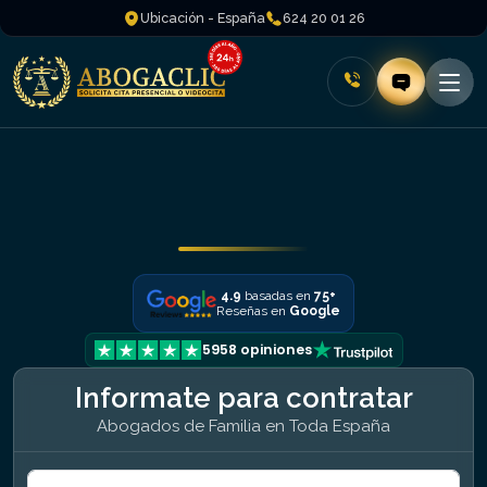
Ubicación - España
624 20 01 26
4.9
basadas en
75+
Reseñas en
Google
5958 opiniones
Informate para contratar
Abogados de Familia en Toda España
Formulario Name + Phone + Mail