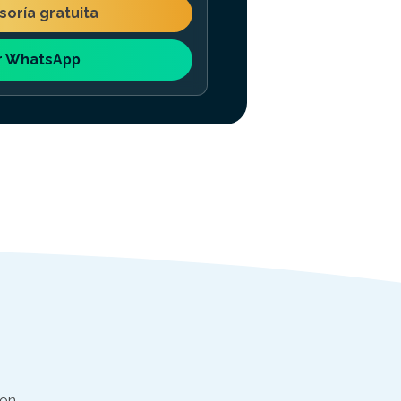
esoría gratuita
r WhatsApp
con