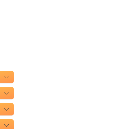
.
.
.