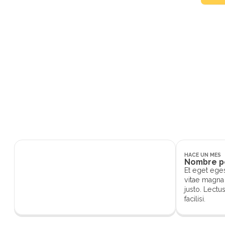
Et eg
egest
HACE UN MES
Nombre p
Et eget ege
vitae magna 
justo. Lectu
facilisi.