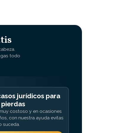
tis
cabeza.
ngas todo
asos jurídicos para
 pierdas
r muy costoso y en ocasiones
ños, con nuestra ayuda evitas
o suceda.