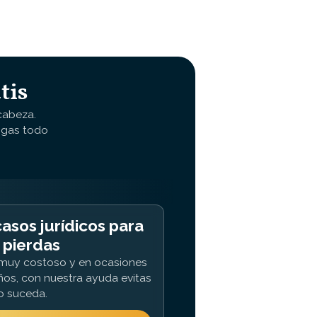
tis
cabeza.
ngas todo
asos jurídicos para
 pierdas
r muy costoso y en ocasiones
ños, con nuestra ayuda evitas
o suceda.