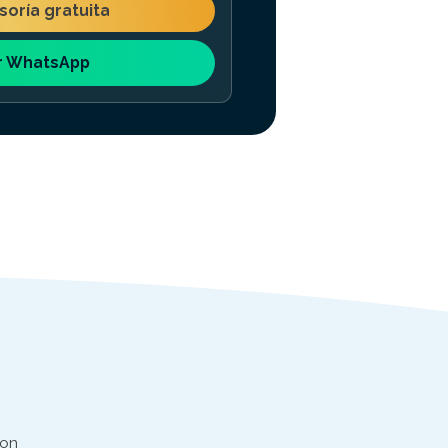
esoría gratuita
r WhatsApp
con