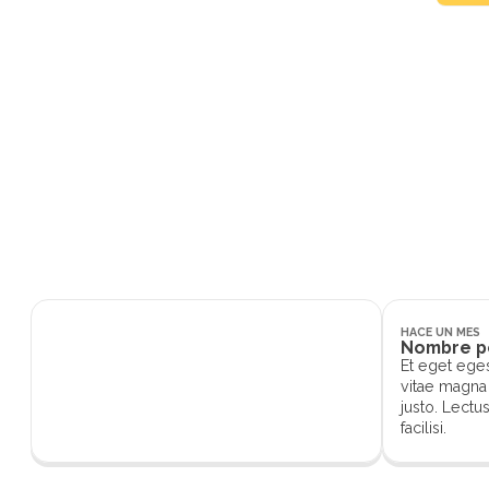
Et eg
egest
HACE UN MES
Nombre p
Et eget ege
vitae magna 
justo. Lectu
facilisi.