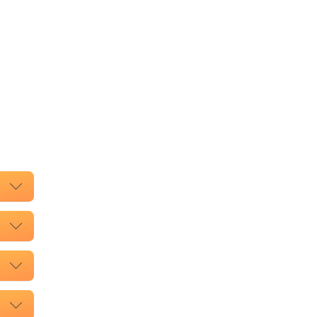
.
.
.