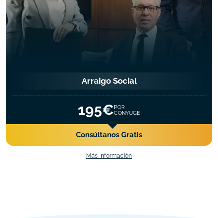
Arraigo Social
195€
POR
CÓNYUGE
Consúltanos Gratis
Más Información