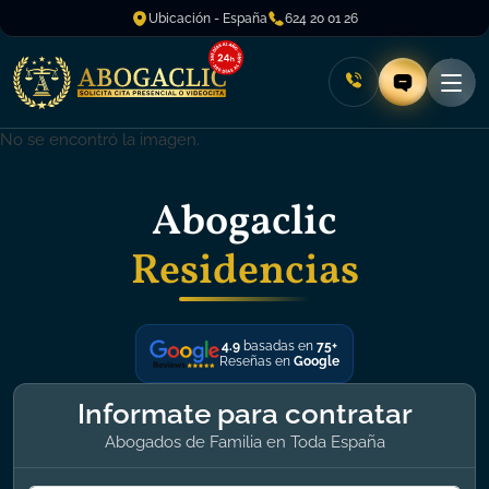
Ubicación - España
624 20 01 26
No se encontró la imagen.
Abogaclic
Residencias
4.9
basadas en
75+
Reseñas en
Google
Informate para contratar
Abogados de Familia en Toda España