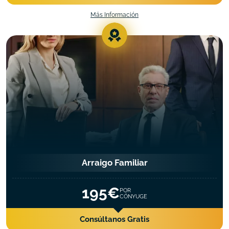
Más Información
Arraigo Familiar
195€
POR
CÓNYUGE
Consúltanos Gratis