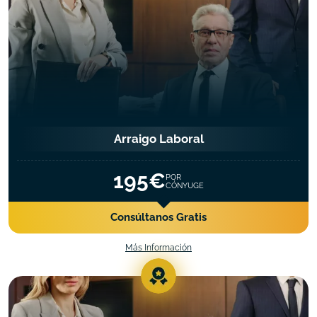
Arraigo Laboral
195€
POR
CÓNYUGE
Consúltanos Gratis
Más Información