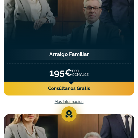
Arraigo Familiar
195€
POR
CÓNYUGE
Consúltanos Gratis
Más Información