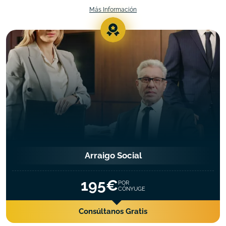
Más Información
Arraigo Social
195€
POR
CÓNYUGE
Consúltanos Gratis