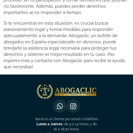
proceder sin tu participación y tomar decisiones que podrían
no favorecerte. Además, puedes perder derechos
importantes al no responder a tiempo.
Si te encuentras en esta situación, es crucial buscar
asesoramiento legal y tomar medidas para responder
adecuadamente a la demanda. Abogaclic, un bufete de
abogados en España especializado en divorcios, puede
brindarte la asistencia legal necesaria para proteger tus
derechos y obtener el mejor resultado en tu caso. ¡No
esperes más y contacta con Abogaclic para recibir la ayuda
que necesitas!
Servicio al cliente por email o teléfono
Lunes a Jueves:
de 9 a 14 horas y de
16 a 18:30 horas.