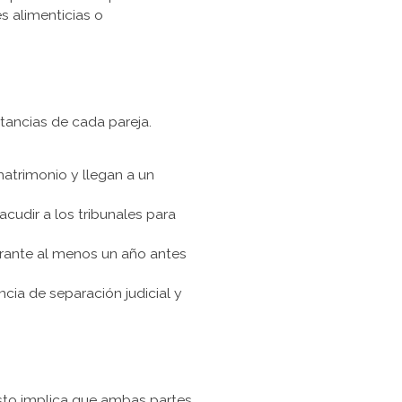
es alimenticias o
tancias de cada pareja.
atrimonio y llegan a un
cudir a los tribunales para
rante al menos un año antes
cia de separación judicial y
 Esto implica que ambas partes