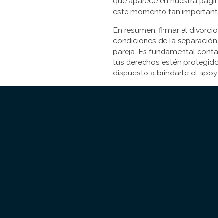
que aparece en nuestra págin
este momento tan important
En resumen, firmar el divorci
condiciones de la separación
pareja. Es fundamental conta
tus derechos estén protegido
dispuesto a brindarte el apoy