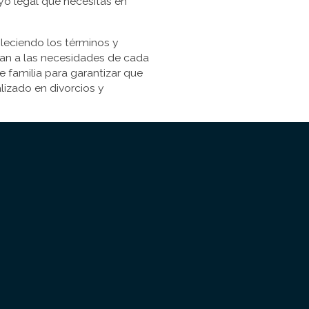
yo legal que necesitas en
bleciendo los términos y
tan a las necesidades de cada
 familia para garantizar que
lizado en divorcios y