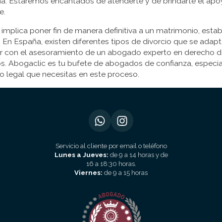
a. Estaremos encantados de atenderte y de brindarte el apo
e.
o implica poner fin de manera definitiva a un matrimonio, esta
. En España, existen diferentes tipos de divorcio que se adap
r con el asesoramiento de un abogado experto en derecho de
s. Abogaclic es tu bufete de abogados de confianza, especia
o legal que necesitas en este proceso.
Servicio al cliente por email o teléfono
Lunes a Jueves:
de 9 a 14 horas y de
16 a 18:30 horas.
Viernes:
de 9 a 15 horas