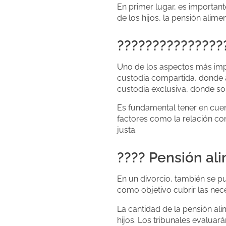
En primer lugar, es importan
de los hijos, la pensión alime
????‍????‍????‍??
Uno de los aspectos más impor
custodia compartida, donde a
custodia exclusiva, donde sol
Es fundamental tener en cuent
factores como la relación co
justa.
???? Pensión ali
En un divorcio, también se p
como objetivo cubrir las nece
La cantidad de la pensión ali
hijos. Los tribunales evaluar