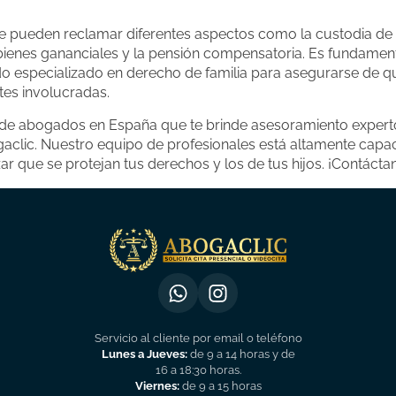
e pueden reclamar diferentes aspectos como la custodia de lo
e bienes gananciales y la pensión compensatoria. Es fundament
 especializado en derecho de familia para asegurarse de qu
rtes involucradas.
 de abogados en España que te brinde asesoramiento experto
clic. Nuestro equipo de profesionales está altamente capaci
zar que se protejan tus derechos y los de tus hijos. ¡Contác
Servicio al cliente por email o teléfono
Lunes a Jueves:
de 9 a 14 horas y de
16 a 18:30 horas.
Viernes:
de 9 a 15 horas