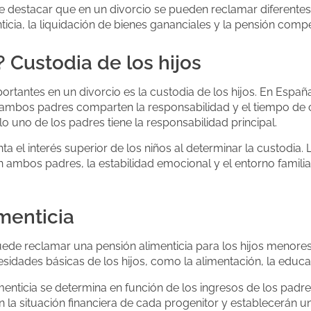
te destacar que en un divorcio se pueden reclamar diferente
nticia, la liquidación de bienes gananciales y la pensión comp
?? Custodia de los hijos
tantes en un divorcio es la custodia de los hijos. En España,
mbos padres comparten la responsabilidad y el tiempo de cri
o uno de los padres tiene la responsabilidad principal.
a el interés superior de los niños al determinar la custodia. 
n ambos padres, la estabilidad emocional y el entorno famili
menticia
uede reclamar una pensión alimenticia para los hijos menores
sidades básicas de los hijos, como la alimentación, la educac
menticia se determina en función de los ingresos de los padr
án la situación financiera de cada progenitor y establecerán u