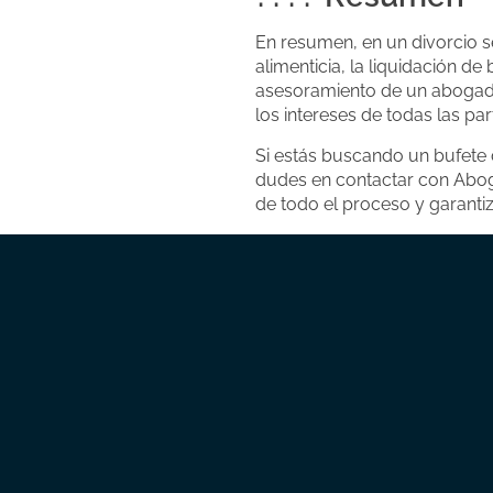
En resumen, en un divorcio s
alimenticia, la liquidación d
asesoramiento de un abogado
los intereses de todas las pa
Si estás buscando un bufete
dudes en contactar con Aboga
de todo el proceso y garanti