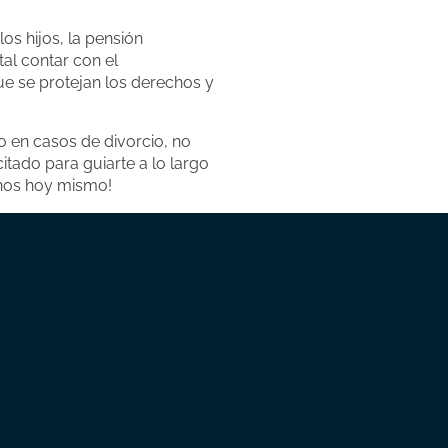
s hijos, la pensión
al contar con el
e se protejan los derechos y
 en casos de divorcio, no
tado para guiarte a lo largo
tanos hoy mismo!