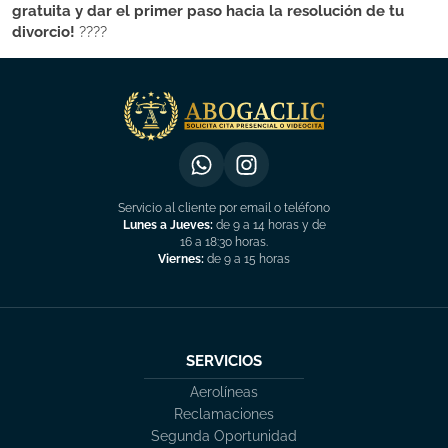
gratuita y dar el primer paso hacia la resolución de tu
divorcio!
????
Servicio al cliente por email o teléfono
Lunes a Jueves:
de 9 a 14 horas y de
16 a 18:30 horas.
Viernes:
de 9 a 15 horas
SERVICIOS
Aerolíneas
Reclamaciones
Segunda Oportunidad