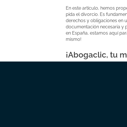
En este artículo, hemos prop
pida el divorcio. Es fundam
derechos y obligaciones en u
documentación necesaria y p
en España, estamos aquí para
mismo!
¡Abogaclic, tu m