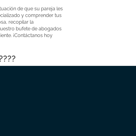
tuación de que su pareja les
ecializado y comprender tus
a, recopilar la
nuestro bufete de abogados
iente. ¡Contáctanos hoy
????