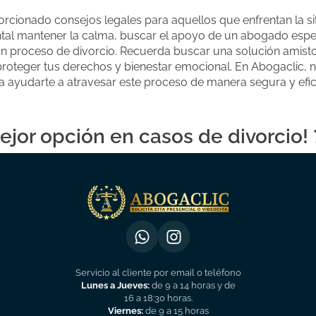
orcionado consejos legales para aquellos que enfrentan la si
ental mantener la calma, buscar el apoyo de un abogado esp
n proceso de divorcio. Recuerda buscar una solución amistos
roteger tus derechos y bienestar emocional. En Abogaclic, 
 ayudarte a atravesar este proceso de manera segura y efic
ejor opción en casos de divorcio! 
Servicio al cliente por email o teléfono
Lunes a Jueves:
de 9 a 14 horas y de
16 a 18:30 horas.
Viernes:
de 9 a 15 horas