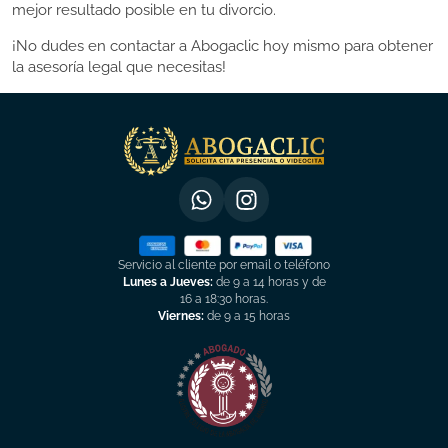
mejor resultado posible en tu divorcio.
¡No dudes en contactar a Abogaclic hoy mismo para obtener
la asesoría legal que necesitas!
Servicio al cliente por email o teléfono
Lunes a Jueves:
de 9 a 14 horas y de
16 a 18:30 horas.
Viernes:
de 9 a 15 horas