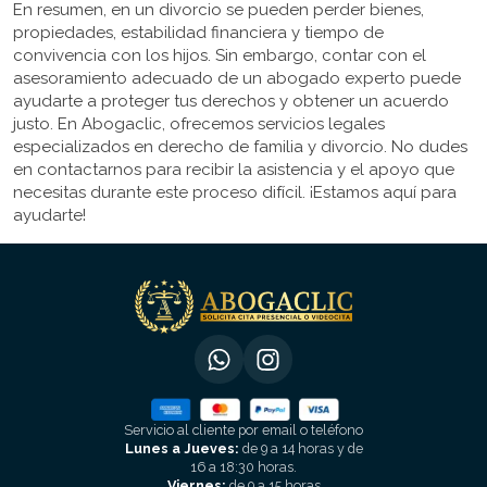
En resumen, en un divorcio se pueden perder bienes,
propiedades, estabilidad financiera y tiempo de
convivencia con los hijos. Sin embargo, contar con el
asesoramiento adecuado de un abogado experto puede
ayudarte a proteger tus derechos y obtener un acuerdo
justo. En Abogaclic, ofrecemos servicios legales
especializados en derecho de familia y divorcio. No dudes
en contactarnos para recibir la asistencia y el apoyo que
necesitas durante este proceso difícil. ¡Estamos aquí para
ayudarte!
Servicio al cliente por email o teléfono
Lunes a Jueves:
de 9 a 14 horas y de
16 a 18:30 horas.
Viernes:
de 9 a 15 horas