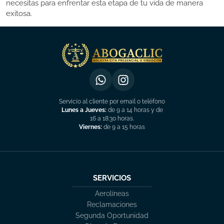
necesitas para enfrentar esta etapa de tu vida de manera
exitosa.
Servicio al cliente por email o teléfono
Lunes a Jueves:
de 9 a 14 horas y de
16 a 18:30 horas.
Viernes:
de 9 a 15 horas
SERVICIOS
Aerolíneas
Reclamaciones
Segunda Oportunidad