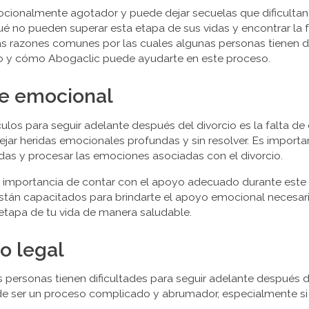
ocionalmente agotador y puede dejar secuelas que dificultan
é no pueden superar esta etapa de sus vidas y encontrar la 
as razones comunes por las cuales algunas personas tienen di
io y cómo Abogaclic puede ayudarte en este proceso.
rre emocional
ulos para seguir adelante después del divorcio es la falta de c
jar heridas emocionales profundas y sin resolver. Es importan
idas y procesar las emociones asociadas con el divorcio.
 importancia de contar con el apoyo adecuado durante est
están capacitados para brindarte el apoyo emocional necesar
 etapa de tu vida de manera saludable.
o legal
s personas tienen dificultades para seguir adelante después de
de ser un proceso complicado y abrumador, especialmente si 