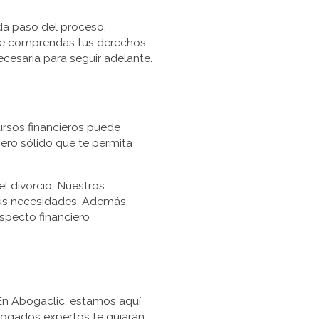
da paso del proceso.
que comprendas tus derechos
ecesaria para seguir adelante.
cursos financieros puede
iero sólido que te permita
l divorcio. Nuestros
tus necesidades. Además,
specto financiero
 En Abogaclic, estamos aquí
bogados expertos te guiarán