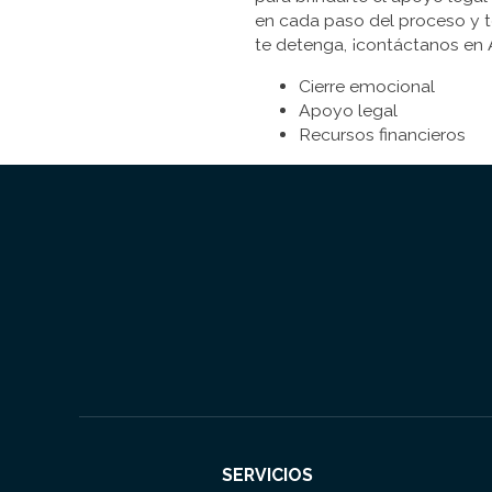
en cada paso del proceso y t
te detenga, ¡contáctanos en 
Cierre emocional
Apoyo legal
Recursos financieros
SERVICIOS