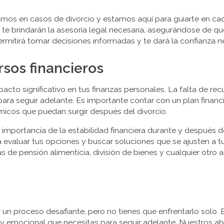
amos en casos de divorcio y estamos aquí para guiarte en ca
te brindarán la asesoría legal necesaria, asegurándose de 
ermitirá tomar decisiones informadas y te dará la confianza n
rsos financieros
pacto significativo en tus finanzas personales. La falta de re
 para seguir adelante. Es importante contar con un plan financ
micos que puedan surgir después del divorcio.
mportancia de la estabilidad financiera durante y después de
evaluar tus opciones y buscar soluciones que se ajusten a 
de pensión alimenticia, división de bienes y cualquier otro a
 un proceso desafiante, pero no tienes que enfrentarlo solo.
l y emocional que necesitas para seguir adelante. Nuestros a