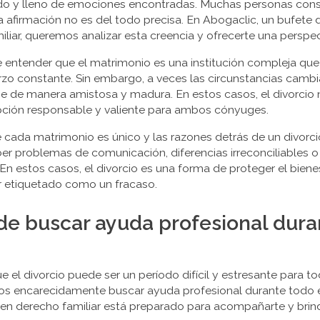
ado y lleno de emociones encontradas. Muchas personas consi
sta afirmación no es del todo precisa. En Abogaclic, un bufe
liar, queremos analizar esta creencia y ofrecerte una perspec
te entender que el matrimonio es una institución compleja qu
rzo constante. Sin embargo, a veces las circunstancias cambi
se de manera amistosa y madura. En estos casos, el divorcio
pción responsable y valiente para ambos cónyuges.
cada matrimonio es único y las razones detrás de un divorci
er problemas de comunicación, diferencias irreconciliables o
 En estos casos, el divorcio es una forma de proteger el biene
er etiquetado como un fracaso.
de buscar ayuda profesional dura
l divorcio puede ser un período difícil y estresante para to
s encarecidamente buscar ayuda profesional durante todo e
n derecho familiar está preparado para acompañarte y brind