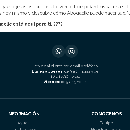
s y estigmas asociados al divorcio te impidan buscar una solu
os hoy mismo y descubre cómo Abogaclic puede hacer la dife
lic está aquí para ti. ????
Servicio al cliente por email o teléfono
Lunes a Jueves:
de 9 a 14 horas y de
16 a 18:30 horas.
Viernes:
de 9 a 15 horas
INFORMACIÓN
CONÓCENOS
Ayuda
Equipo
Tus derechos
Nuestros logros