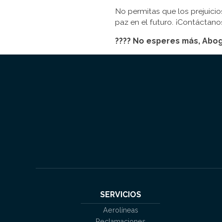
No permitas que los prejuicio
paz en el futuro. ¡Contáctan
???? No esperes más, Abogac
SERVICIOS
Aerolíneas
Reclamaciones