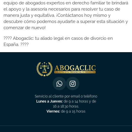
equipo de abogados expertos en derecho familiar te brindará
el apoyo y la asesoría necesarios para resolver tu caso de
manera justa y equitativa. ¡Contáctanos hoy mismo y
descubre cómo podemos ayudarte a superar esta situación y
comenzar de nuevo!
???? Abogaclic: tu aliado legal en casos de divorcio en
España. ????
Servicio al cliente por email o teléfono
Lunes a Jueves:
de 9 a 14 horas y de
16 a 18:30 horas.
Viernes:
de 9 a 15 horas