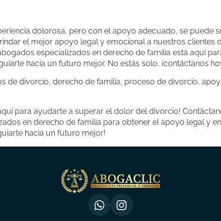
periencia dolorosa, pero con el apoyo adecuado, se puede s
ndar el mejor apoyo legal y emocional a nuestros clientes 
abogados especializados en derecho de familia está aquí pa
y guiarte hacia un futuro mejor. No estás solo, ¡contáctanos 
s de divorcio, derecho de familia, proceso de divorcio, apo
aquí para ayudarte a superar el dolor del divorcio! Contácta
ados en derecho de familia para obtener el apoyo legal y e
iarte hacia un futuro mejor!