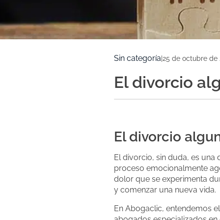
Sin categoría
|
25 de octubre de
El divorcio al
El divorcio algu
El divorcio, sin duda, es un
proceso emocionalmente agot
dolor que se experimenta dur
y comenzar una nueva vida.
En Abogaclic, entendemos el 
abogados especializados en d