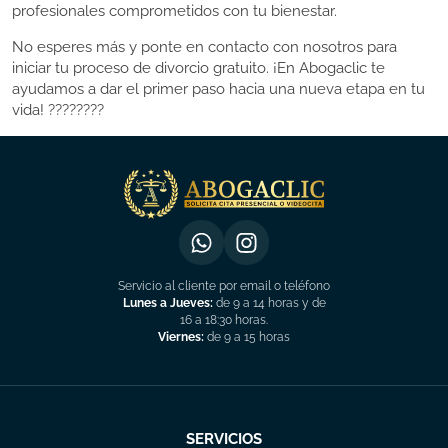
profesionales comprometidos con tu bienestar.
No esperes más y ponte en contacto con nosotros para
iniciar tu proceso de divorcio gratuito. ¡En Abogaclic te
ayudamos a dar el primer paso hacia una nueva etapa en tu
vida! ????????
Servicio al cliente por email o teléfono
Lunes a Jueves:
de 9 a 14 horas y de
16 a 18:30 horas.
Viernes:
de 9 a 15 horas
SERVICIOS