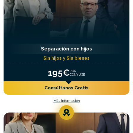
Separación con hijos
Sin hijos y Sin bienes
195€
POR
CÓNYUGE
Consúltanos Gratis
Más Información