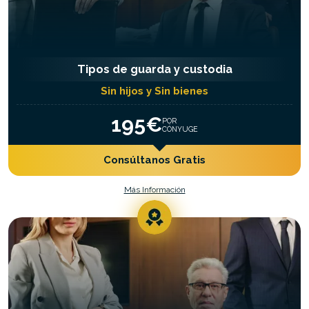
Tipos de guarda y custodia
Sin hijos y Sin bienes
195€
POR
CÓNYUGE
Consúltanos Gratis
Más Información