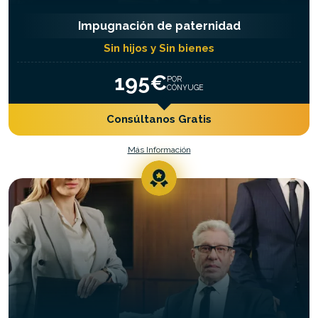
Impugnación de paternidad
Sin hijos y Sin bienes
195€
POR
CÓNYUGE
Consúltanos Gratis
Más Información