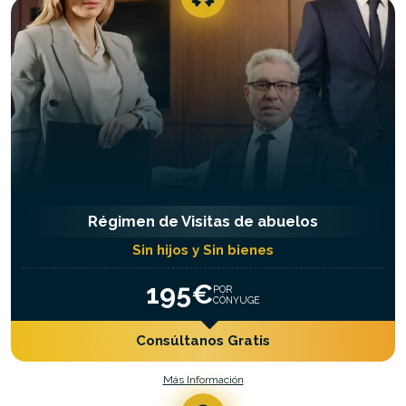
Régimen de Visitas de abuelos
Sin hijos y Sin bienes
195€
POR
CÓNYUGE
Consúltanos Gratis
Más Información