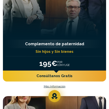
Complemento de paternidad
Sin hijos y Sin bienes
195€
POR
CÓNYUGE
Consúltanos Gratis
Más Información