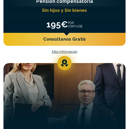
Pensión compensatoria
Sin hijos y Sin bienes
195€
POR
CÓNYUGE
Consúltanos Gratis
Más Información