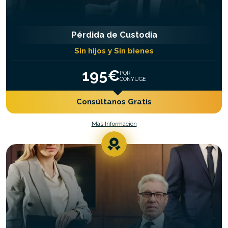
Pérdida de Custodia
Sin hijos y Sin bienes
195€
POR
CÓNYUGE
Consúltanos Gratis
Más Información