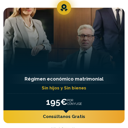
Régimen económico matrimonial
Sin hijos y Sin bienes
195€
POR
CÓNYUGE
Consúltanos Gratis