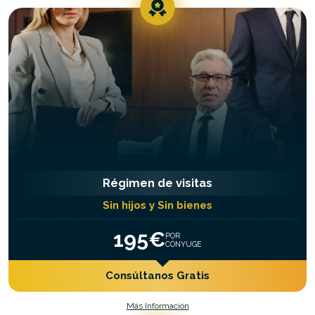
Régimen de visitas
Sin hijos y Sin bienes
195€
POR
CÓNYUGE
Consúltanos Gratis
Más Información