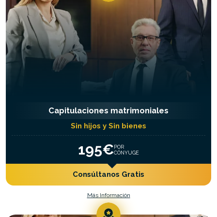
Capitulaciones matrimoniales
Sin hijos y Sin bienes
195€
POR
CÓNYUGE
Consúltanos Gratis
Más Información