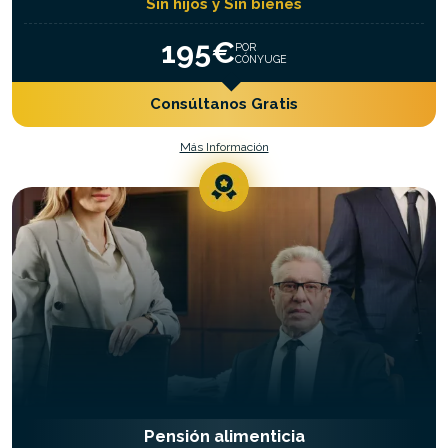
Sin hijos y Sin bienes
195€
POR
CÓNYUGE
Consúltanos Gratis
Más Información
Pensión alimenticia