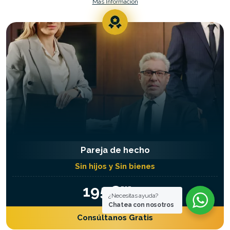
Más Información
Pareja de hecho
Sin hijos y Sin bienes
195€
POR
CÓNYUGE
¿Necesitas ayuda?
Chatea con nosotros
Consúltanos Gratis