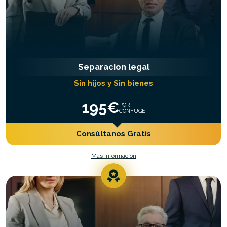
Separacion legal
Sin hijos y Sin bienes
195€
POR
CÓNYUGE
Consúltanos Gratis
Más Información