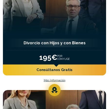
Divorcio con Hijos y con Bienes
195€
POR
CÓNYUGE
Consúltanos Gratis
Más Información