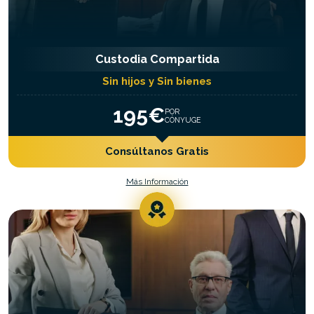
Custodia Compartida
Sin hijos y Sin bienes
195€
POR
CÓNYUGE
Consúltanos Gratis
Más Información