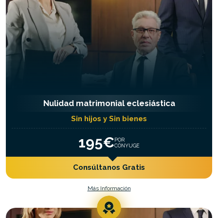
Nulidad matrimonial eclesiástica
Sin hijos y Sin bienes
195€
POR
CÓNYUGE
Consúltanos Gratis
Más Información