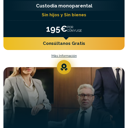
Custodia monoparental
Sin hijos y Sin bienes
195€
POR
CÓNYUGE
Consúltanos Gratis
Más Información