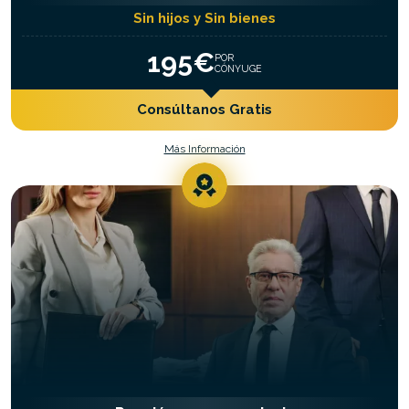
Sin hijos y Sin bienes
195€
POR
CÓNYUGE
Consúltanos Gratis
Más Información