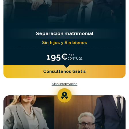
Separacion matrimonial
Sin hijos y Sin bienes
195€
POR
CÓNYUGE
Consúltanos Gratis
Más Información