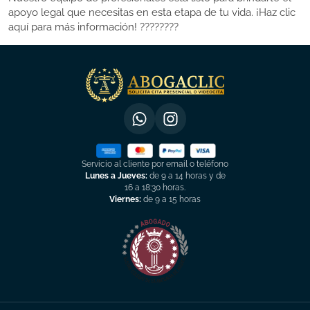
apoyo legal que necesitas en esta etapa de tu vida. ¡Haz clic
aquí para más información! ????????
Servicio al cliente por email o teléfono
Lunes a Jueves:
de 9 a 14 horas y de
16 a 18:30 horas.
Viernes:
de 9 a 15 horas