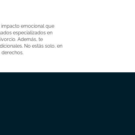
el impacto emocional que
gados especializados en
divorcio. Además, te
icionales. No estás solo, en
s derechos.