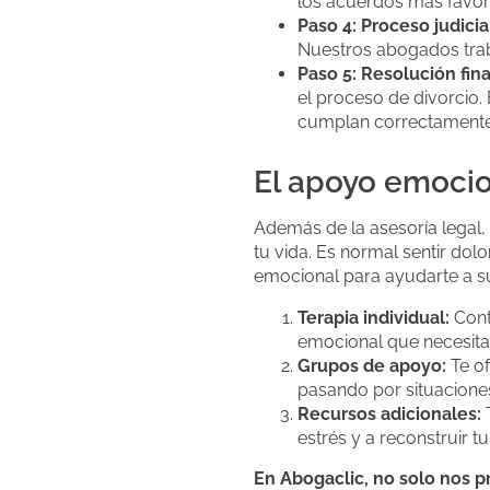
los acuerdos más favor
Paso 4: Proceso judicia
Nuestros abogados trab
Paso 5: Resolución fina
el proceso de divorcio.
cumplan correctamente
El apoyo emocio
Además de la asesoría legal
tu vida. Es normal sentir dol
emocional para ayudarte a su
Terapia individual:
Cont
emocional que necesita
Grupos de apoyo:
Te of
pasando por situaciones
Recursos adicionales:
T
estrés y a reconstruir t
En Abogaclic, no solo nos p