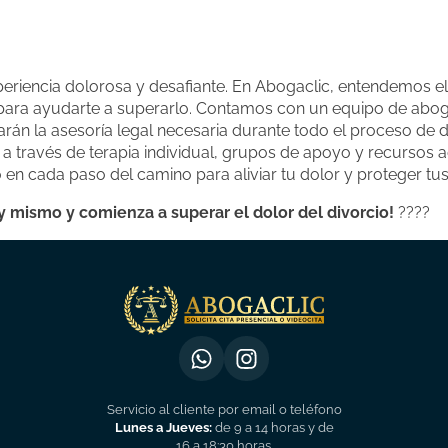
periencia dolorosa y desafiante. En Abogaclic, entendemos 
para ayudarte a superarlo. Contamos con un equipo de abo
arán la asesoría legal necesaria durante todo el proceso de 
través de terapia individual, grupos de apoyo y recursos ad
en cada paso del camino para aliviar tu dolor y proteger tu
 mismo y comienza a superar el dolor del divorcio!
????
Servicio al cliente por email o teléfono
Lunes a Jueves:
de 9 a 14 horas y de
16 a 18:30 horas.