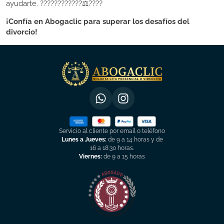
ayudarte. ????????????‍⚖️????
¡Confía en Abogaclic para superar los desafíos del
divorcio!
Servicio al cliente por email o teléfono
Lunes a Jueves:
de 9 a 14 horas y de
16 a 18:30 horas.
Viernes:
de 9 a 15 horas