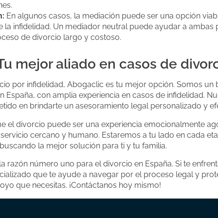
nes.
n:
En algunos casos, la mediación puede ser una opción viabl
 la infidelidad. Un mediador neutral puede ayudar a ambas p
oceso de divorcio largo y costoso.
Tu mejor aliado en casos de divor
rcio por infidelidad, Abogaclic es tu mejor opción. Somos u
en España, con amplia experiencia en casos de infidelidad. N
ido en brindarte un asesoramiento legal personalizado y efe
 el divorcio puede ser una experiencia emocionalmente ago
 servicio cercano y humano. Estaremos a tu lado en cada et
uscando la mejor solución para ti y tu familia.
la razón número uno para el divorcio en España. Si te enfrenta
alizado que te ayude a navegar por el proceso legal y prote
apoyo que necesitas. ¡Contáctanos hoy mismo!