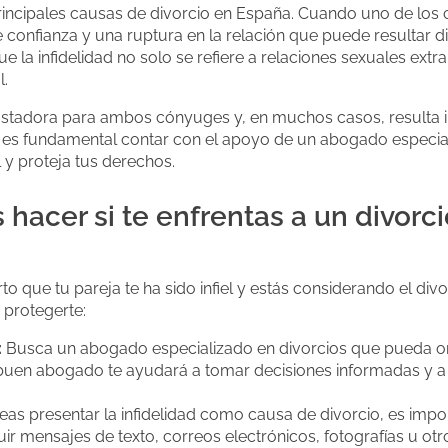
 principales causas de divorcio en España. Cuando uno de lo
 confianza y una ruptura en la relación que puede resultar dif
e la infidelidad no solo se refiere a relaciones sexuales ext
l.
astadora para ambos cónyuges y, en muchos casos, resulta i
, es fundamental contar con el apoyo de un abogado especial
 y proteja tus derechos.
hacer si te enfrentas a un divorci
o que tu pareja te ha sido infiel y estás considerando el div
protegerte:
:
Busca un abogado especializado en divorcios que pueda or
 buen abogado te ayudará a tomar decisiones informadas y a 
eas presentar la infidelidad como causa de divorcio, es imp
luir mensajes de texto, correos electrónicos, fotografías u 