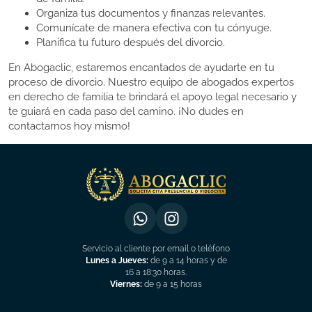
Organiza tus documentos y finanzas relevantes.
Comunícate de manera efectiva con tu cónyuge.
Planifica tu futuro después del divorcio.
En Abogaclic, estaremos encantados de ayudarte en tu
proceso de divorcio. Nuestro equipo de abogados expertos
en derecho de familia te brindará el apoyo legal necesario y
te guiará en cada paso del camino. ¡No dudes en
contactarnos hoy mismo!
Servicio al cliente por email o teléfono
Lunes a Jueves:
de 9 a 14 horas y de
16 a 18:30 horas.
Viernes:
de 9 a 15 horas