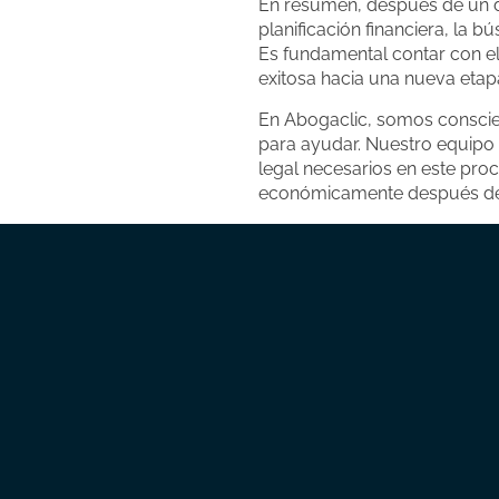
En resumen, después de un 
planificación financiera, la 
Es fundamental contar con e
exitosa hacia una nueva etap
En Abogaclic, somos conscien
para ayudar. Nuestro equipo 
legal necesarios en este pr
económicamente después del