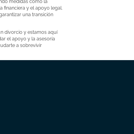
ando medidas como la
 financiera y el apoyo legal.
arantizar una transición
n divorcio y estamos aquí
ar el apoyo y la asesoría
darte a sobrevivir