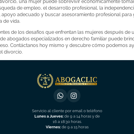
divorcio, una mujer puede sobrevivir económicamente tom
búsqueda de empleo, el desarrollo profesional, la independencia
l apoyo adecuado y buscar asesoramiento profesional para g
a de vida.
tes de los desafíos que enfrentan las mujeres después de u
de abogados especializados en derecho familiar puede brind
oceso. Contáctanos hoy mismo y descubre cómo podemos ayu
 divorcio.
Servicio al cliente por email o teléfono
Lunes a Jueves:
de 9 a 14 horas y de
16 a 18:30 horas.
Viernes:
de 9 a 15 horas