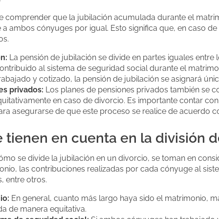
te comprender que la jubilación acumulada durante el matri
e a ambos cónyuges por igual. Esto significa que, en caso de 
os.
n:
La pensión de jubilación se divide en partes iguales entre
tribuido al sistema de seguridad social durante el matrimo
abajado y cotizado, la pensión de jubilación se asignará ún
es privados:
Los planes de pensiones privados también se c
quitativamente en caso de divorcio. Es importante contar c
ara asegurarse de que este proceso se realice de acuerdo con
 tienen en cuenta en la división d
o se divide la jubilación en un divorcio, se toman en consi
nio, las contribuciones realizadas por cada cónyuge al sist
 entre otros.
io:
En general, cuanto más largo haya sido el matrimonio, ma
ida de manera equitativa.