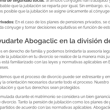
ema de seguridad social:
Si ambos cónyuges han trabajado y
able que la jubilación se reparta por igual. Sin embargo, si
 es posible que la jubilación se asigne únicamente al cónyuge
rivados:
En el caso de los planes de pensiones privados, se 
a cónyuge y tomar decisiones equitativas en función de est
darte Abogaclic en la división de
 en derecho de familia y podemos brindarte la asesoría lega
de la jubilación en tu divorcio se realice de la manera más jus
stá familiarizado con las leyes y normativas aplicables en
eses.
emos que el proceso de divorcio puede ser estresante y emo
la orientación necesarios durante todo el proceso. Nuestro 
jubilación y que tus derechos sean protegidos.
umulada durante el matrimonio se considera un bien ganancia
 divorcio. Tanto la pensión de jubilación como los planes de
epartidos de acuerdo con las normativas aplicables. Abogacli