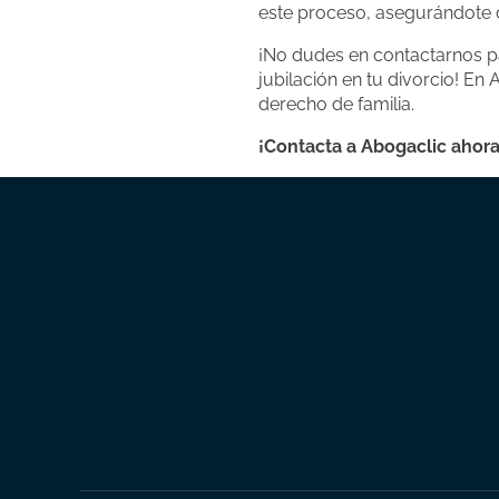
este proceso, asegurándote de
¡No dudes en contactarnos p
jubilación en tu divorcio! E
derecho de familia.
¡Contacta a Abogaclic ahora 