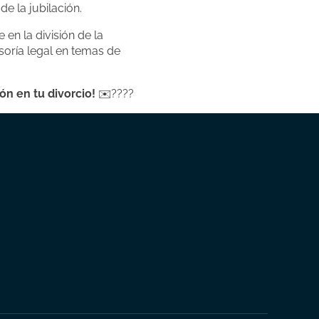
e la jubilación.
n la división de la
soría legal en temas de
ón en tu divorcio!
✉️????