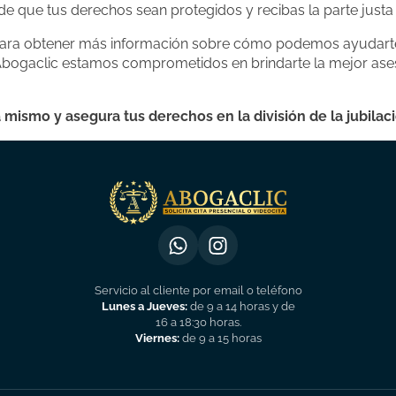
 que tus derechos sean protegidos y recibas la parte justa d
ara obtener más información sobre cómo podemos ayudarte e
n Abogaclic estamos comprometidos en brindarte la mejor ase
mismo y asegura tus derechos en la división de la jubilaci
Servicio al cliente por email o teléfono
Lunes a Jueves:
de 9 a 14 horas y de
16 a 18:30 horas.
Viernes:
de 9 a 15 horas