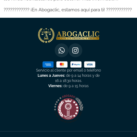
???????????? ¡En Abogaclic, estamos aquí para ti! ????????????
Servicio al cliente por email o teléfono
Lunes a Jueves:
de 9 a 14 horas y de
16 a 18:30 horas.
Viernes:
de 9 a 15 horas