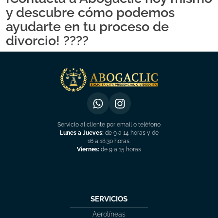
y descubre cómo podemos
ayudarte en tu proceso de
divorcio! ????
Servicio al cliente por email o teléfono
Lunes a Jueves:
de 9 a 14 horas y de
16 a 18:30 horas.
Viernes:
de 9 a 15 horas
SERVICIOS
Aerolíneas