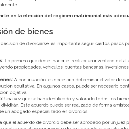
ualmente.
rte en la elección del régimen matrimonial más adecu
sión de bienes
ecisión de divorciarse, es importante seguir ciertos pasos par
s:
Lo primero que debes hacer es realizar un inventario detal
endo propiedades, vehículos, cuentas bancarias, inversiones
ienes:
A continuación, es necesario determinar el valor de ca
ibución equitativa. En algunos casos, puede ser necesario cont
ión objetiva.
o:
Una vez que se han identificado y valorado todos los bienes
dividirán. Este acuerdo puede ser realizado de forma amisto
de un abogado especializado en divorcios.
a que el acuerdo de divorcio debe ser aprobado por un juez pa
e contar con el asesoramiento de un abogado especializado 