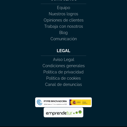
Equipo
Nuestros logros
Opiniones de clientes
Trabaja con nosotros
Blog
Comunicación
LEGAL
Aviso Legal
Condiciones generales
Política de privacidad
Política de cookies
Canal de denuncias