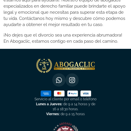
estamos aquí para ayudarte. Nuestro equipo de abogados
especializados en derecho familiar puede brindarte el apoyo
legal y emocional que necesitas para superar esta etapa de
tu vida. Contáctanos hoy mismo y descubre cómo podemos
ayudarte a obtener el mejor resultado en tu caso.
¡No dejes que el divorcio sea una experiencia abrumadora!
En Abogaclic, estamos contigo en cada paso del camino.
Servicio al cliente por email o teléfono
Lunes a Jueves:
de 9 a 14 horas y de
16 a 18:30 horas.
Viernes:
de 9 a 15 horas