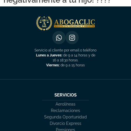
Servicio al cliente por email o teléfono
Lunes a Jueves:
de 9 a 14 horas y de
16 a 18:30 horas.
Viernes:
de 9 a 15 horas
SERVICIOS
Aerolíneas
Reclamaciones
Segunda Oportunidad
Divorcio Express
Pensiones